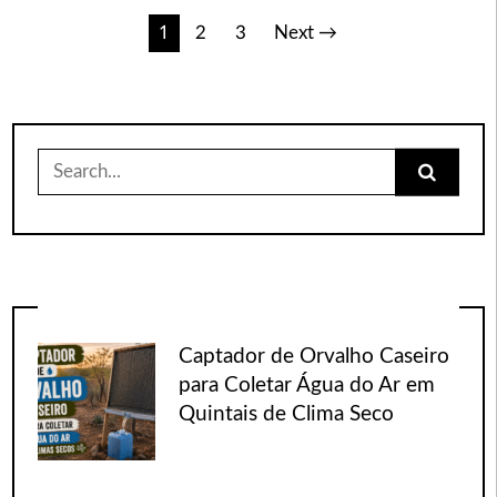
Paginação
1
2
3
Next →
de
posts
Search
for:
Captador de Orvalho Caseiro
para Coletar Água do Ar em
Quintais de Clima Seco