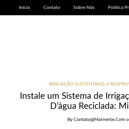
Início
Contato
Sobre Nós
Política P
IRRIGAÇÃO SUSTENTÁVEL E REAPR
Instale um Sistema de Irrig
D’água Reciclada: M
By
Contato@marirente.com