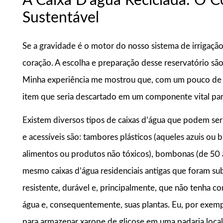
A Caixa D’água Reciclada: O 
Sustentável
Se a gravidade é o motor do nosso sistema de irrigação,
coração. A escolha e preparação desse reservatório são 
Minha experiência me mostrou que, com um pouco de cr
item que seria descartado em um componente vital para
Existem diversos tipos de caixas d’água que podem ser
e acessíveis são: tambores plásticos (aqueles azuis ou 
alimentos ou produtos não tóxicos), bombonas (de 50 a 
mesmo caixas d’água residenciais antigas que foram sub
resistente, durável e, principalmente, que não tenha c
água e, consequentemente, suas plantas. Eu, por exem
para armazenar xarope de glicose em uma padaria local