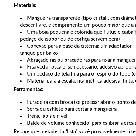
Materiais:
Mangueira transparente (tipo cristal), com diâmetr
descer livre, e comprimento um pouco maior que a a
Uma boia pequena e colorida que flutue e caiba 
pedaço de isopor ou de cortiça servem bem)
Conexão para a base da cisterna: um adaptador, T
tanque por baixo
Abraçadeiras ou braçadeiras para fixar a mangueir
Fita veda-rosca e, se necessário, adesivo apropr
Um pedaço de tela fina para o respiro do topo (co
Material para a escala: fita métrica adesiva, tint
Ferramentas:
Furadeira com broca (se precisar abrir o ponto d
Serra ou estilete para cortar a mangueira
Trena, lápis e nível
Balde de volume conhecido, para calibrar a escal
Repare que metade da “lista” você provavelmente já te