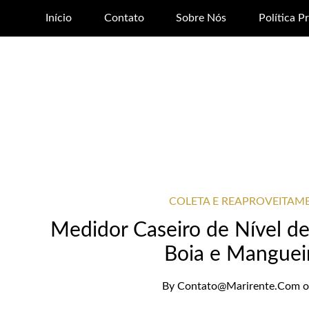
Início
Contato
Sobre Nós
Política P
COLETA E REAPROVEITAM
Medidor Caseiro de Nível d
Boia e Manguei
By
Contato@marirente.com