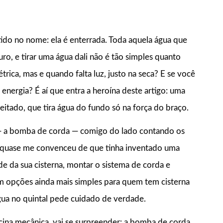
do no nome: ela é enterrada. Toda aquela água que
ro, e tirar uma água dali não é tão simples quanto
trica, mas e quando falta luz, justo na seca? E se você
ergia? É aí que entra a heroína deste artigo: uma
itado, que tira água do fundo só na força do braço.
 — a bomba de corda — comigo do lado contando os
e quase me convenceu de que tinha inventado uma
da sua cisterna, montar o sistema de corda e
ém opções ainda mais simples para quem tem cisterna
água no quintal pede cuidado de verdade.
cina mecânica, vai se surpreender: a bomba de corda