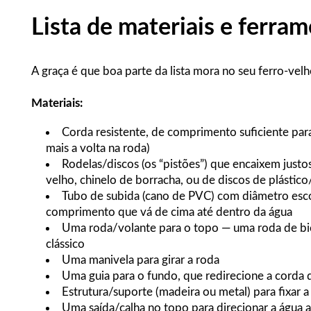
Lista de materiais e ferra
A graça é que boa parte da lista mora no seu ferro-vel
Materiais:
Corda resistente, de comprimento suficiente par
mais a volta na roda)
Rodelas/discos (os “pistões”) que encaixem just
velho, chinelo de borracha, ou de discos de plástic
Tubo de subida (cano de PVC) com diâmetro escol
comprimento que vá de cima até dentro da água
Uma roda/volante para o topo — uma roda de bici
clássico
Uma manivela para girar a roda
Uma guia para o fundo, que redirecione a corda 
Estrutura/suporte (madeira ou metal) para fixar a
Uma saída/calha no topo para direcionar a água 