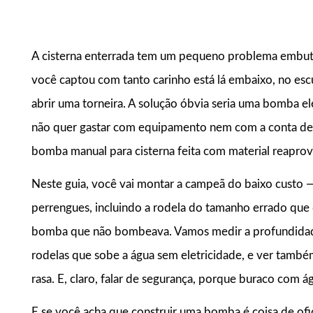
A cisterna enterrada tem um pequeno problema embuti
você captou com tanto carinho está lá embaixo, no escu
abrir uma torneira. A solução óbvia seria uma bomba elé
não quer gastar com equipamento nem com a conta de en
bomba manual para cisterna feita com material reaprove
Neste guia, você vai montar a campeã do baixo custo
perrengues, incluindo a rodela do tamanho errado qu
bomba que não bombeava. Vamos medir a profundidade 
rodelas que sobe a água sem eletricidade, e ver tamb
rasa. E, claro, falar de segurança, porque buraco com 
E se você acha que construir uma bomba é coisa de ofi