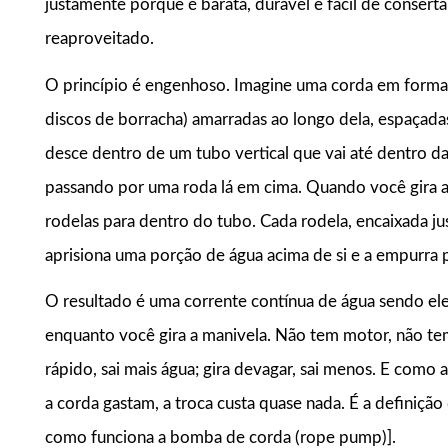
justamente porque é barata, durável e fácil de consert
reaproveitado.
O princípio é engenhoso. Imagine uma corda em format
discos de borracha) amarradas ao longo dela, espaçada
desce dentro de um tubo vertical que vai até dentro da á
passando por uma roda lá em cima. Quando você gira a
rodelas para dentro do tubo. Cada rodela, encaixada ju
aprisiona uma porção de água acima de si e a empurra
O resultado é uma corrente contínua de água sendo ele
enquanto você gira a manivela. Não tem motor, não tem
rápido, sai mais água; gira devagar, sai menos. E como
a corda gastam, a troca custa quase nada. É a definição
como funciona a bomba de corda (rope pump)].