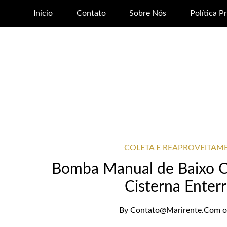
Início
Contato
Sobre Nós
Política P
COLETA E REAPROVEITAM
Bomba Manual de Baixo Cu
Cisterna Enter
By
Contato@marirente.com